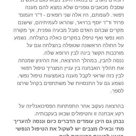
שסבלו מכאבים גופניים שלא נמצא להם מענה
רפואי. לעומתם, היו אלה שני רופאים - ד"ר זיגמונד
פרויד וד"ר יוסף ברויאר, שהראו לעמיתיהם, שישנם
מקרים שבהם האדם סובל מבעיה גופנית, אך מקורה
הוא נפשי ואף טיפלו במקרים כאלה בהצלחה. נשמע
על החולה הראשונה שטופלה בהצלחה וגם על
מורכבות הקשר בינה לבין הרופא שלה.
ננסה להבין, במהלך ההרצאה, את ההיגיון שמנחה
את תהליך האבחנה בין עניין המצריך טיפול רפואי
לבין כזה שראוי לקבל מענה באמצעות טיפול נפשי.
נשמע גם על התנסויות של משתתפים בקהל שירצו
לספר.
בהרצאה נעקוב אחר התפתחות הפסיכואנליזה על
רקע אבחנה זו והטיפולים שבאו בעקבותיה.
נבחן גם היכן עומדים הדברים כיום וננסה להעריך
מתי ובאילו מצבים יש לשקול את הטיפול הנפשי