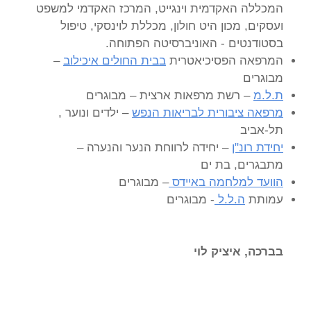
המכללה האקדמית וינגייט, המרכז האקדמי למשפט
ועסקים, מכון היט חולון, מכללת לוינסקי, טיפול
בסטודנטים - האוניברסיטה הפתוחה.
המרפאה הפסיכיאטרית
בבית החולים איכילוב
–
מבוגרים
ת.ל.מ
– רשת מרפאות ארצית – מבוגרים
מרפאה ציבורית לבריאות הנפש
– ילדים ונוער ,
תל-אביב
יחידת רונ"ן
– יחידה לרווחת הנער והנערה –
מתבגרים, בת ים
הוועד למלחמה באיידס
– מבוגרים
עמותת
ה.ל.ל
- מבוגרים
בברכה, איציק לוי